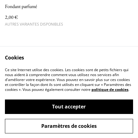
Fondant parfumé
2,00 €
AUTRES VARIANTES DISPONIBLES
Cookies
Nous contacter
Conditions
Ce site Internet utilise des cookies. Les cookies sont de petits fichiers qui
Politique de confidentialité
Politique de cookies
nous aident à comprendre comment vous utilisez nos services afin
d'améliorer votre expérience. Vous pouvez en savoir plus sur ces cookies
et contrôler la façon dont ils sont utilisés en cliquant sur « Paramètres des
cookies ». Vous pouvez également consulter notre
politique de cookies
.
Tout accepter
©
2026
AU BAR DES SENTEURS
Paramètres de cookies
powered by